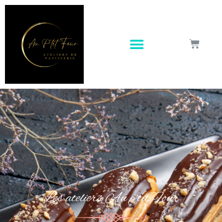
Les ateliers Au p'tit Four